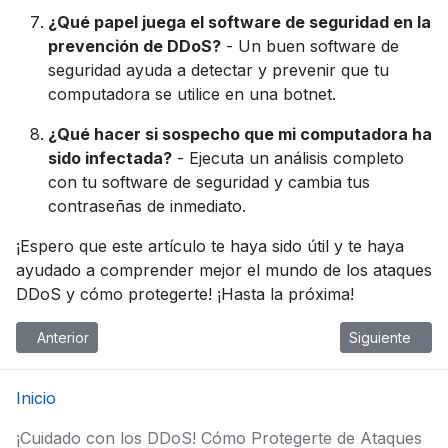
¿Qué papel juega el software de seguridad en la
prevención de DDoS?
- Un buen software de
seguridad ayuda a detectar y prevenir que tu
computadora se utilice en una botnet.
¿Qué hacer si sospecho que mi computadora ha
sido infectada?
- Ejecuta un análisis completo
con tu software de seguridad y cambia tus
contraseñas de inmediato.
¡Espero que este artículo te haya sido útil y te haya
ayudado a comprender mejor el mundo de los ataques
DDoS y cómo protegerte! ¡Hasta la próxima!
Artículo anterior: ¿Por Qué Vimeo Plus Puede Ser Tu Mejor Opci
Artículo siguie
Anterior
Siguiente
Inicio
¡Cuidado con los DDoS! Cómo Protegerte de Ataques